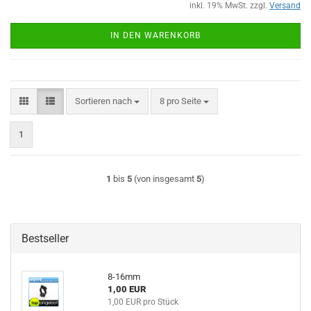
inkl. 19% MwSt. zzgl.
Versand
IN DEN WARENKORB
Sortieren nach
pro Seite
Sortieren nach
8 pro Seite
1
1
bis
5
(von insgesamt
5
)
Bestseller
8-16mm
1,00 EUR
1,00 EUR pro Stück