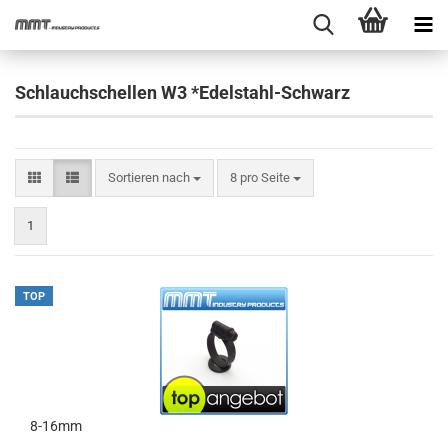
Schlauchschellen W3 *Edelstahl-Schwarz
Sortieren nach
pro Seite
Sortieren nach
8 pro Seite
1
TOP
8-16mm