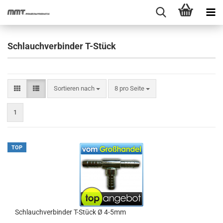
Schlauchverbinder T-Stück
Sortieren nach
pro Seite
Sortieren nach
8 pro Seite
1
TOP
Schlauchverbinder T-Stück Ø 4-5mm