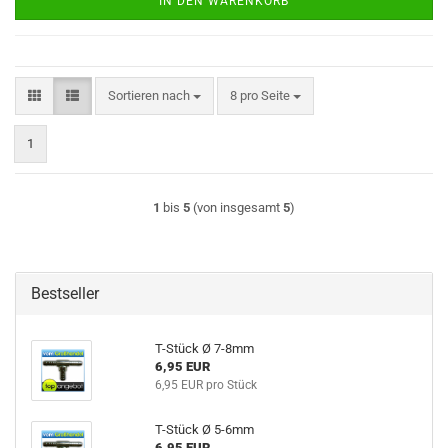
IN DEN WARENKORB
Sortieren nach
pro Seite
Sortieren nach
8 pro Seite
1
1
bis
5
(von insgesamt
5
)
Bestseller
T-Stück Ø 7-8mm
6,95 EUR
6,95 EUR pro Stück
T-Stück Ø 5-6mm
6,95 EUR