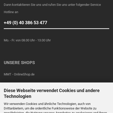
Dann kontaktieren Sie uns und rufen Sie uns unter folgender Service
Hotline an
+49 (0) 40 386 53 477
Mo. - Fr. von 08.00 Uhr - 13.00 Uhr
UNSERE SHOPS
MMT - OnlineShop.de
http://www.ebay.de/str/mmtindustryproducts
Diese Webseite verwendet Cookies und andere
http://www.amazon.de/mmt-industryproducts
Technologien
Wir verwenden Cookies und ähnliche Technologien, auch von
Drittanbietern, um die ordentliche Funktionsweise der Website zu
Vertrag widerrufen
gewährleisten, die Nutzung unseres Angebotes zu analysieren und Ihnen