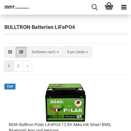
BULLTRON Batterien LiFePO4
Sortieren nach
pro Seite
Sortieren nach
8 pro Seite
1
2
»
TOP
80Ah Bulltron Polar LiFePO4 12.8V Akku mit Smart BMS,
Bluetooth App und Heizung