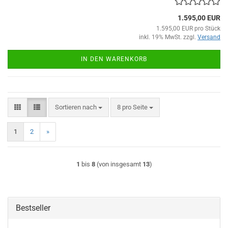
1.595,00 EUR
1.595,00 EUR pro Stück
inkl. 19% MwSt. zzgl.
Versand
IN DEN WARENKORB
Sortieren nach
pro Seite
Sortieren nach
8 pro Seite
1
2
»
1
bis
8
(von insgesamt
13
)
Bestseller