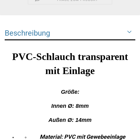
Beschreibung
PVC-Schlauch transparent
mit Einlage
Größe:
Innen
Ø
:
8
mm
Auße
n Ø: 1
4
mm
Material: PVC mit Gewebeeinlage