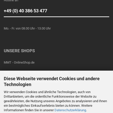
Hotline an
+49 (0) 40 386 53 477
Mo. - Fr. von 08.00 Uhr - 13.00 Uhr
UNSERE SHOPS
MMT - OnlineShop.de
http://www.ebay.de/str/mmtindustryproducts
Diese Webseite verwendet Cookies und andere
http://www.amazon.de/mmt-industryproducts
Technologien
Wir verwenden Cookies und ähnliche Technologien, auch von
Drittanbietern, um die ordentliche Funktionsweise der Website zu
Vertrag widerrufen
gewährleisten, die Nutzung unseres Angebotes zu analysieren und Ihnen
ein bestmögliches Einkaufserlebnis bieten zu können. Weitere
Informationen finden Sie in unserer
Datenschutzerklärung
.