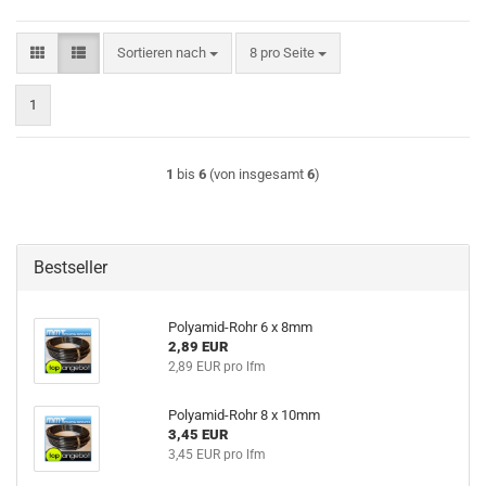
Sortieren nach
pro Seite
Sortieren nach
8 pro Seite
1
1
bis
6
(von insgesamt
6
)
Bestseller
Polyamid-Rohr 6 x 8mm
2,89 EUR
2,89 EUR pro lfm
Polyamid-Rohr 8 x 10mm
3,45 EUR
3,45 EUR pro lfm