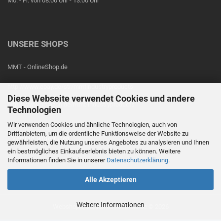
Mo. - Fr. von 08.00 Uhr - 13.00 Uhr
UNSERE SHOPS
MMT - OnlineShop.de
http://www.ebay.de/str/mmtindustryproducts
Diese Webseite verwendet Cookies und andere
http://www.amazon.de/mmt-industryproducts
Technologien
Wir verwenden Cookies und ähnliche Technologien, auch von
Drittanbietern, um die ordentliche Funktionsweise der Website zu
Vertrag widerrufen
gewährleisten, die Nutzung unseres Angebotes zu analysieren und Ihnen
ein bestmögliches Einkaufserlebnis bieten zu können. Weitere
Informationen finden Sie in unserer
Datenschutzerklärung
.
Alle Akzeptieren
Weitere Informationen
Webshop erstellen
mit Gambio.de © 2026